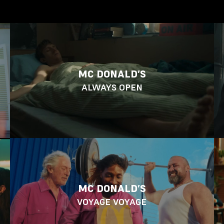
MC DONALD’S
ALWAYS OPEN
MC DONALD’S
VOYAGE VOYAGE